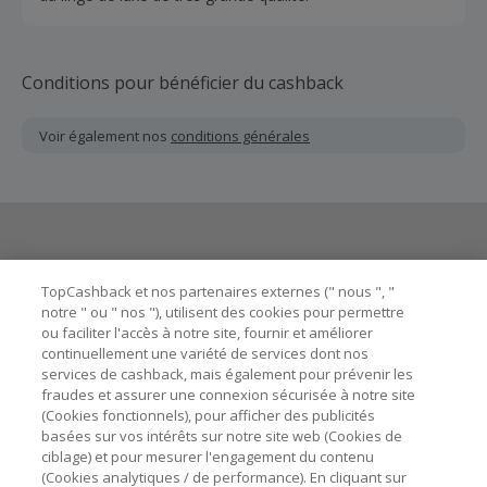
Conditions pour bénéficier du cashback
Voir également nos
conditions générales
Besoin d'aide ?
TopCashback et nos partenaires externes (" nous ", "
notre " ou " nos "), utilisent des cookies pour permettre
ou faciliter l'accès à notre site, fournir et améliorer
Astuces pour économiser
continuellement une variété de services dont nos
services de cashback, mais également pour prévenir les
fraudes et assurer une connexion sécurisée à notre site
A propos de
(Cookies fonctionnels), pour afficher des publicités
basées sur vos intérêts sur notre site web (Cookies de
Contactez-nous
ciblage) et pour mesurer l'engagement du contenu
(Cookies analytiques / de performance). En cliquant sur