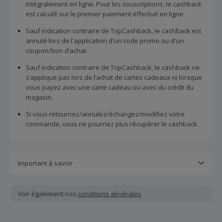
intégralement en ligne. Pour les souscriptions, le cashback
est calculé sur le premier paiement effectué en ligne.
Sauf indication contraire de TopCashback, le cashback est
annulé lors de l'application d'un code promo ou d'un
coupon/bon d’achat.
Sauf indication contraire de TopCashback, le cashback ne
s’applique pas lors de l’achat de cartes cadeaux ni lorsque
vous payez avec une carte cadeau ou avec du crédit du
magasin.
Si vous retournez/annulez/échangez/modifiez votre
commande, vous ne pourriez plus récupérer le cashback.
Important à savoir
Toutes les demandes concernant du cashback manquant
ou non reçu doivent être soumises au plus tard dans les
Voir également nos
conditions générales
100 jours qui suivent la date d'achat.
Chaque marchand définit ses propres critères pour les