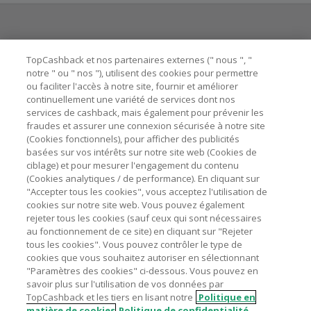
offres "nouveau client". La création d'un compte ou la
passation de votre première commande via TopCashback
ne garantit pas votre éligibilité.
Besoin d'aide ?
La validité et le montant du cashback sont calculés par les
TopCashback et nos partenaires externes (" nous ", "
marchands sur le montant hors TVA/taxes et hors frais de
notre " ou " nos "), utilisent des cookies pour permettre
ou faciliter l'accès à notre site, fournir et améliorer
livraison/d’emballage/de service.
Astuces pour économiser
continuellement une variété de services dont nos
L'utilisation de plugins tels que Honey, AdBlock, uBlock, Pi-
services de cashback, mais également pour prévenir les
hole et VPN peut bloquer le suivi de votre commande.
fraudes et assurer une connexion sécurisée à notre site
A propos de
(Cookies fonctionnels), pour afficher des publicités
Pour chaque nouvelle transaction, il faut revenir sur
basées sur vos intérêts sur notre site web (Cookies de
TopCashback et cliquer sur le bouton rose de cashback
Contactez-nous
ciblage) et pour mesurer l'engagement du contenu
pour accéder au site marchand et faire votre achat.
(Cookies analytiques / de performance). En cliquant sur
Assurez-vous que le lien TopCashback est le dernier lien
"Accepter tous les cookies", vous acceptez l'utilisation de
Mentions légales
utilisé pour visiter le site marchand avant de finaliser votre
cookies sur notre site web. Vous pouvez également
achat.
rejeter tous les cookies (sauf ceux qui sont nécessaires
au fonctionnement de ce site) en cliquant sur "Rejeter
Tout compte impliqué dans des commandes ou activités
tous les cookies". Vous pouvez contrôler le type de
frauduleuses pour manipuler le système de cashback sera
cookies que vous souhaitez autoriser en sélectionnant
clôturé et leur cashback confisqué.
"Paramètres des cookies" ci-dessous. Vous pouvez en
Nos sites
UK
US
CN
JP
DE
AU
IT
ES
savoir plus sur l'utilisation de vos données par
TopCashback et les tiers en lisant notre
Politique en
matière de cookies
Politique de confidentialité