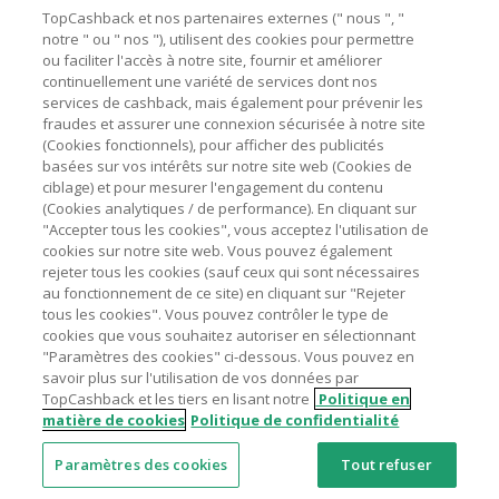
Besoin d'aide ?
La validité et le montant du cashback sont calculés par les
TopCashback et nos partenaires externes (" nous ", "
marchands sur le montant hors TVA/taxes et hors frais de
notre " ou " nos "), utilisent des cookies pour permettre
ou faciliter l'accès à notre site, fournir et améliorer
livraison/d’emballage/de service.
Astuces pour économiser
continuellement une variété de services dont nos
L'utilisation de plugins tels que Honey, AdBlock, uBlock, Pi-
services de cashback, mais également pour prévenir les
hole et VPN peut bloquer le suivi de votre commande.
fraudes et assurer une connexion sécurisée à notre site
A propos de
(Cookies fonctionnels), pour afficher des publicités
Pour chaque nouvelle transaction, il faut revenir sur
basées sur vos intérêts sur notre site web (Cookies de
TopCashback et cliquer sur le bouton rose de cashback
Contactez-nous
ciblage) et pour mesurer l'engagement du contenu
pour accéder au site marchand et faire votre achat.
(Cookies analytiques / de performance). En cliquant sur
Assurez-vous que le lien TopCashback est le dernier lien
"Accepter tous les cookies", vous acceptez l'utilisation de
Mentions légales
utilisé pour visiter le site marchand avant de finaliser votre
cookies sur notre site web. Vous pouvez également
achat.
rejeter tous les cookies (sauf ceux qui sont nécessaires
au fonctionnement de ce site) en cliquant sur "Rejeter
Tout compte impliqué dans des commandes ou activités
tous les cookies". Vous pouvez contrôler le type de
frauduleuses pour manipuler le système de cashback sera
cookies que vous souhaitez autoriser en sélectionnant
clôturé et leur cashback confisqué.
"Paramètres des cookies" ci-dessous. Vous pouvez en
Nos sites
UK
US
CN
JP
DE
AU
IT
ES
savoir plus sur l'utilisation de vos données par
TopCashback et les tiers en lisant notre
Politique en
matière de cookies
Politique de confidentialité
Paramètres des cookies
Tout refuser