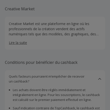
Creative Market
Creative Market est une plateforme en ligne où les
professionnels de la création vendent des actifs
numériques tels que des modèles, des graphiques, des
polices et plus encore aux acheteurs qui réalisent des
Lire la suite
projets de conception dans le monde entier.
Conditions pour bénéficier du cashback
Quels facteurs pourraient m’empêcher de recevoir
un cashback?
Les achats doivent être réglés immédiatement et
intégralement en ligne. Pour les souscriptions, le cashback
est calculé sur le premier paiement effectué en ligne.
Sauf indication contraire de TopCashback, le cashback est