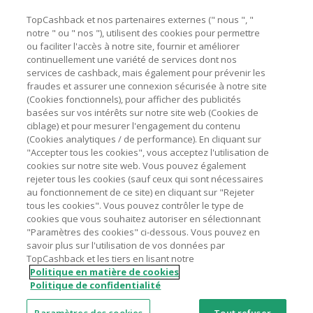
TopCashback et nos partenaires externes (" nous ", "
Besoin d'aide ?
notre " ou " nos "), utilisent des cookies pour permettre
ou faciliter l'accès à notre site, fournir et améliorer
Astuces pour économiser
continuellement une variété de services dont nos
services de cashback, mais également pour prévenir les
fraudes et assurer une connexion sécurisée à notre site
A propos de
(Cookies fonctionnels), pour afficher des publicités
basées sur vos intérêts sur notre site web (Cookies de
ciblage) et pour mesurer l'engagement du contenu
Contactez-nous
(Cookies analytiques / de performance). En cliquant sur
"Accepter tous les cookies", vous acceptez l'utilisation de
cookies sur notre site web. Vous pouvez également
Mentions légales
rejeter tous les cookies (sauf ceux qui sont nécessaires
au fonctionnement de ce site) en cliquant sur "Rejeter
tous les cookies". Vous pouvez contrôler le type de
cookies que vous souhaitez autoriser en sélectionnant
"Paramètres des cookies" ci-dessous. Vous pouvez en
savoir plus sur l'utilisation de vos données par
Nos sites
UK
US
CN
JP
DE
AU
IT
ES
TopCashback et les tiers en lisant notre
Politique en matière de cookies
Politique de confidentialité