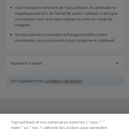
Sauf indication contraire de TopCashback, le cashback ne
s’applique pas lors de l’achat de cartes cadeaux ni lorsque
vous payez avec une carte cadeau ou avec du crédit du
magasin.
Si vous retournez/annulez/échangez/modifiez votre
commande, vous ne pourriez plus récupérer le cashback.
Important à savoir
Toutes les demandes concernant du cashback manquant
ou non reçu doivent être soumises au plus tard dans les
Voir également nos
conditions générales
100 jours qui suivent la date d'achat.
Chaque marchand définit ses propres critères pour les
offres "nouveau client". La création d'un compte ou la
passation de votre première commande via TopCashback
ne garantit pas votre éligibilité.
Besoin d'aide ?
La validité et le montant du cashback sont calculés par les
TopCashback et nos partenaires externes (" nous ", "
marchands sur le montant hors TVA/taxes et hors frais de
notre " ou " nos "), utilisent des cookies pour permettre