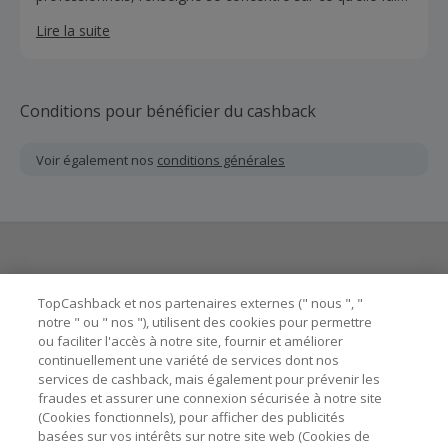
de mieux : la vente de chaussures. Depuis plus de 20 ans,
Lire la suite
elle propose à la vente un large choix de produits
sélectionnés avec le plus grand soin parmi les meilleures
marques du monde, avec de nouveaux arrivages de
marques de luxe fréquents.
Conditions pour bénéficier du cashback
Voir également nos
conditions générales
Besoin d'aide ?
TopCashback et nos partenaires externes (" nous ", "
notre " ou " nos "), utilisent des cookies pour permettre
ou faciliter l'accès à notre site, fournir et améliorer
Astuces pour économiser
continuellement une variété de services dont nos
services de cashback, mais également pour prévenir les
fraudes et assurer une connexion sécurisée à notre site
A propos de
(Cookies fonctionnels), pour afficher des publicités
basées sur vos intérêts sur notre site web (Cookies de