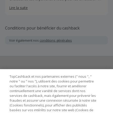
millions de bouteilles en stock, dont nous sommes
Lire la suite
propiétaires. Livraisons rapides sécurisées.
Conditions pour bénéficier du cashback
Voir également nos
conditions générales
Besoin d'aide ?
TopCashback et nos partenaires externes (" nous ", "
notre " ou " nos "), utilisent des cookies pour permettre
ou faciliter l'accès à notre site, fournir et améliorer
Astuces pour économiser
continuellement une variété de services dont nos
services de cashback, mais également pour prévenir les
fraudes et assurer une connexion sécurisée à notre site
A propos de
(Cookies fonctionnels), pour afficher des publicités
basées sur vos intérêts sur notre site web (Cookies de