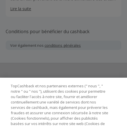
courts.
Lire la suite
Conditions pour bénéficier du cashback
Voir également nos
conditions générales
Besoin d'aide ?
TopCashback et nos partenaires externes (" nous ", "
notre " ou " nos "), utilisent des cookies pour permettre
ou faciliter l'accès à notre site, fournir et améliorer
Astuces pour économiser
continuellement une variété de services dont nos
services de cashback, mais également pour prévenir les
fraudes et assurer une connexion sécurisée à notre site
A propos de
(Cookies fonctionnels), pour afficher des publicités
basées sur vos intérêts sur notre site web (Cookies de