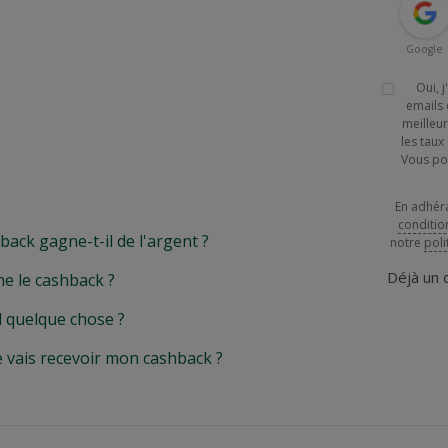
Google
Oui, 
emails 
meilleur
les tau
Vous po
En adhér
conditio
k gagne-t-il de l'argent ?
notre
poli
Déjà un
e le cashback ?
l quelque chose ?
e vais recevoir mon cashback ?