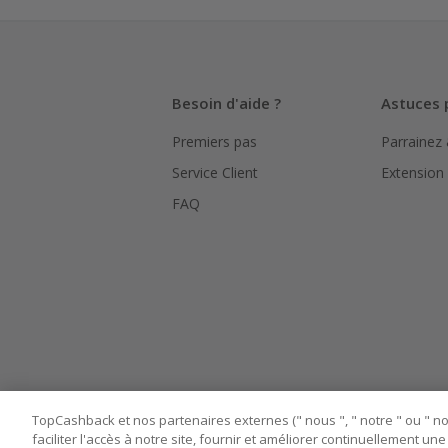
La validité
hors TVA/ta
L'utilisati
Besoin d'aide ?
Astuces 
le suivi de
Premiers pas
Parrainez
Pour chaque
bouton ros
Service Client
Extension
Assurez-vou
FAQ
marchand av
Tout compt
manipuler l
TopCashback et nos partenaires externes (" nous ", " notre " ou " nos
faciliter l'accès à notre site, fournir et améliorer continuellement u