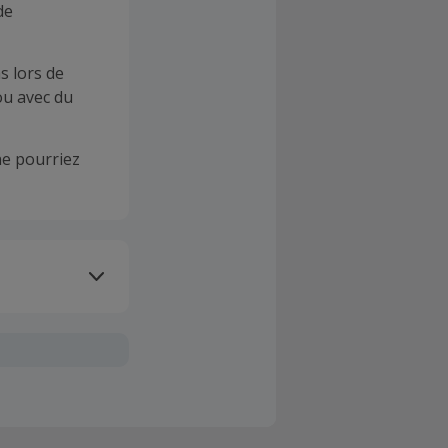
de
s lors de
ou avec du
e pourriez
oivent être
client". La
a TopCashback