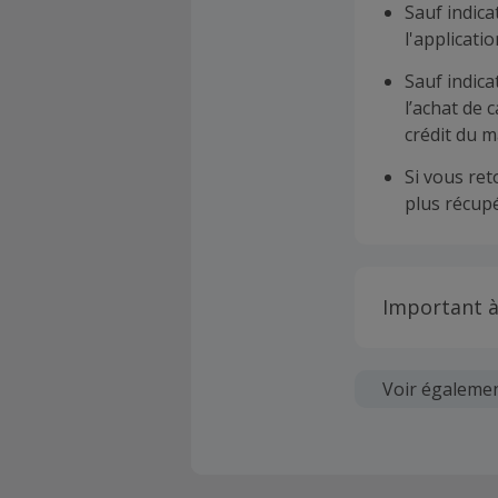
Sauf indica
l'applicat
Sauf indica
l’achat de 
crédit du m
Si vous re
plus récupé
Important à
Toutes les
soumises au
Voir égaleme
Chaque marc
création d
ne garantit 