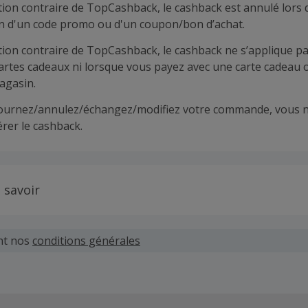
tion contraire de TopCashback, le cashback est annulé lors 
ion d'un code promo ou d'un coupon/bon d’achat.
tion contraire de TopCashback, le cashback ne s’applique pa
cartes cadeaux ni lorsque vous payez avec une carte cadeau 
agasin.
tournez/annulez/échangez/modifiez votre commande, vous n
rer le cashback.
 savoir
 demandes concernant du cashback manquant ou non reçu d
 plus tard dans les 100 jours qui suivent la date d'achat.
nt nos
conditions générales
hand définit ses propres critères pour les offres "nouveau 
'un compte ou la passation de votre première commande vi
pas votre éligibilité.