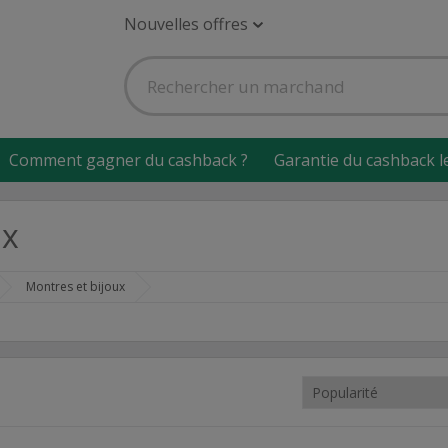
Nouvelles offres
Comment gagner du cashback ?
Garantie du cashback l
ux
Montres et bijoux