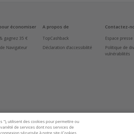
pour économiser
A propos de
Contactez-n
 & gagnez 35 €
TopCashback
Espace presse
 de Navigateur
Déclaration d’accessibilité
Politique de di
vulnérabilités
 "), utilisent des cookies pour permettre ou
ne variété de services dont nos services de
connexion sécurisée à notre site (Cookies