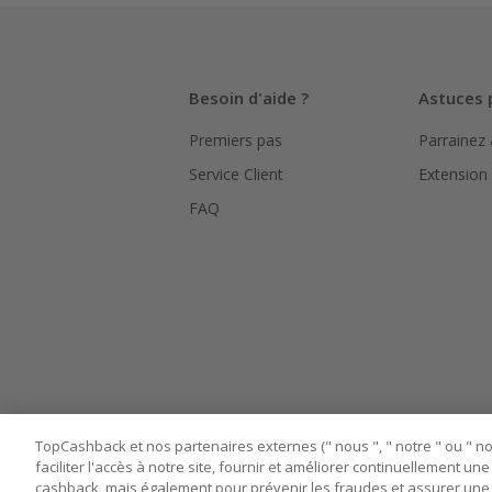
Besoin d'aide ?
Astuces 
Premiers pas
Parrainez
Service Client
Extension
FAQ
TopCashback et nos partenaires externes (" nous ", " notre " ou " nos
faciliter l'accès à notre site, fournir et améliorer continuellement u
cashback, mais également pour prévenir les fraudes et assurer une 