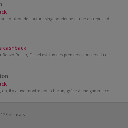
h
ack
Charles & Keith est une maison de couture singapourienne et une entreprise de produits de luxe fondée en 1996.
e cashback
Fondée en 1978 par Renzo Rosso, Diesel est l'un des premiers pionniers du denim.
gton
ack
Chez Daniel Wellington, il y a une montre pour chacun, grâce à une gamme complète de montres pour femmes et pour hommes, comprenant notamment...
 128 résultats