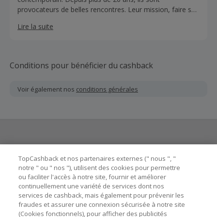
provocateurs de belles rencontres. Leur mission, faire se
rencontrer des amoureux du beau, à la recherche d’une
Lire la suite
œuvre d’art, et des artistes, qui grâce à leur passion,
donnent corps à la beauté. Ils démocratisent l’art
contemporain et le rendent accessible à tous. Toutes les
œuvres sont uniques, originales et créées par plus de 600
Conditions pour bénéficier du cashback
artistes internationaux.
Voir également nos
conditions générales
Besoin d'aide ?
TopCashback et nos partenaires externes (" nous ", "
notre " ou " nos "), utilisent des cookies pour permettre
ou faciliter l'accès à notre site, fournir et améliorer
Astuces pour économiser
continuellement une variété de services dont nos
services de cashback, mais également pour prévenir les
fraudes et assurer une connexion sécurisée à notre site
A propos de
(Cookies fonctionnels), pour afficher des publicités