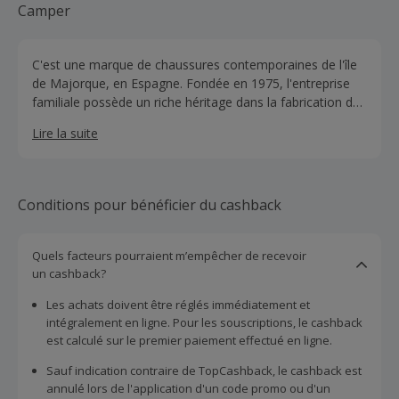
Camper
C'est une marque de chaussures contemporaines de l'île
de Majorque, en Espagne. Fondée en 1975, l'entreprise
familiale possède un riche héritage dans la fabrication de
chaussures, ce qui lui permet de créer des modèles
Lire la suite
uniques.
Conditions pour bénéficier du cashback
Quels facteurs pourraient m’empêcher de recevoir
un cashback?
Les achats doivent être réglés immédiatement et
intégralement en ligne. Pour les souscriptions, le cashback
est calculé sur le premier paiement effectué en ligne.
Sauf indication contraire de TopCashback, le cashback est
annulé lors de l'application d'un code promo ou d'un