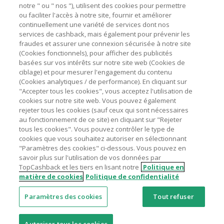
marchands sur le montant hors TVA/taxes et hors frais de
notre " ou " nos "), utilisent des cookies pour permettre
ou faciliter l'accès à notre site, fournir et améliorer
livraison/d’emballage/de service.
Astuces pour économiser
continuellement une variété de services dont nos
L'utilisation de plugins tels que Honey, AdBlock, uBlock, Pi-
services de cashback, mais également pour prévenir les
hole et VPN peut bloquer le suivi de votre commande.
fraudes et assurer une connexion sécurisée à notre site
A propos de
(Cookies fonctionnels), pour afficher des publicités
Pour chaque nouvelle transaction, il faut revenir sur
basées sur vos intérêts sur notre site web (Cookies de
TopCashback et cliquer sur le bouton rose de cashback
Contactez-nous
ciblage) et pour mesurer l'engagement du contenu
pour accéder au site marchand et faire votre achat.
(Cookies analytiques / de performance). En cliquant sur
Assurez-vous que le lien TopCashback est le dernier lien
"Accepter tous les cookies", vous acceptez l'utilisation de
Mentions légales
utilisé pour visiter le site marchand avant de finaliser votre
cookies sur notre site web. Vous pouvez également
achat.
rejeter tous les cookies (sauf ceux qui sont nécessaires
au fonctionnement de ce site) en cliquant sur "Rejeter
Tout compte impliqué dans des commandes ou activités
tous les cookies". Vous pouvez contrôler le type de
frauduleuses pour manipuler le système de cashback sera
cookies que vous souhaitez autoriser en sélectionnant
clôturé et leur cashback confisqué.
"Paramètres des cookies" ci-dessous. Vous pouvez en
Nos sites
UK
US
CN
JP
DE
AU
IT
ES
savoir plus sur l'utilisation de vos données par
TopCashback et les tiers en lisant notre
Politique en
matière de cookies
Politique de confidentialité
Paramètres des cookies
Tout refuser
© 2005 - 2026 TopCashback Group Limited