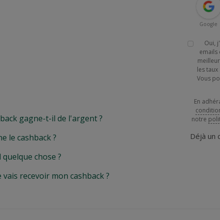
Google
Oui, 
emails 
meilleur
les tau
Vous po
En adhér
conditio
k gagne-t-il de l'argent ?
notre
poli
Déjà un
e le cashback ?
l quelque chose ?
e vais recevoir mon cashback ?