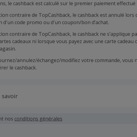
ns, le cashback est calculé sur le premier paiement effectué 
tion contraire de TopCashback, le cashback est annulé lors 
ion d'un code promo ou d'un coupon/bon d’achat.
tion contraire de TopCashback, le cashback ne s’applique pa
cartes cadeaux ni lorsque vous payez avec une carte cadeau 
agasin.
tournez/annulez/échangez/modifiez votre commande, vous n
rer le cashback.
 savoir
 demandes concernant du cashback manquant ou non reçu d
 plus tard dans les 100 jours qui suivent la date d'achat.
nt nos
conditions générales
hand définit ses propres critères pour les offres "nouveau 