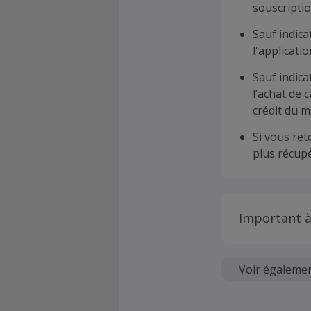
souscriptio
Sauf indica
l'applicat
Sauf indica
l’achat de 
crédit du m
Si vous re
plus récupé
Important à
Toutes les
soumises au
Voir égaleme
Chaque marc