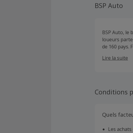
BSP Auto
BSP Auto, le 
loueurs parte
de 160 pays. 
attractifs ju
Lire la suite
vous pourrez c
type de véhicu
Conditions p
Quels facte
Les achats 