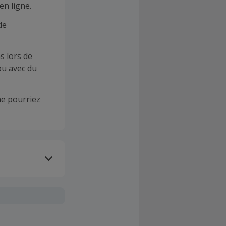
en ligne.
de
s lors de
ou avec du
e pourriez
oivent être
client". La