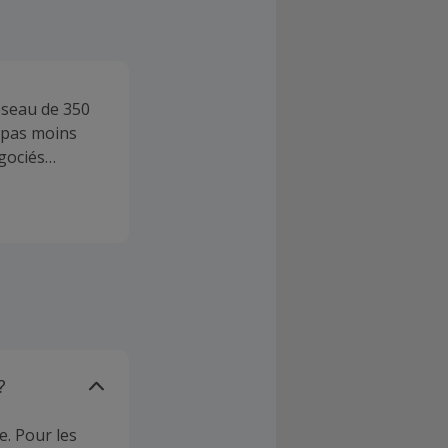
réseau de 350
 pas moins
gociés
comparateur
uelque soit le
?
e. Pour les