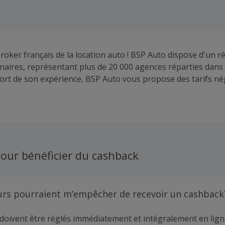
broker français de la location auto ! BSP Auto dispose d'un 
naires, représentant plus de 20 000 agences réparties dans
Fort de son expérience, BSP Auto vous propose des tarifs né
squ'à 20% moins cher que les loueurs en direct. Grâce à son 
hoisir en toute simplicité et transparence le meilleur tarif q
le, la destination et la durée de votre voyage.
our bénéficier du cashback
urs pourraient m’empêcher de recevoir un cashback
doivent être réglés immédiatement et intégralement en lign