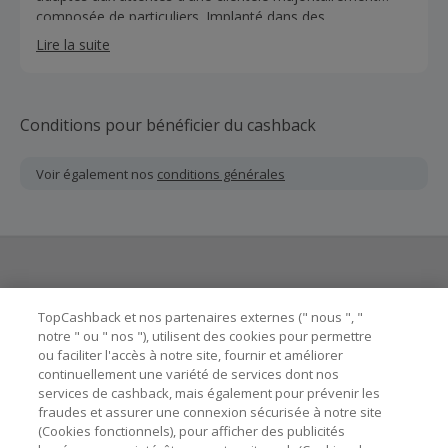
composée de particuliers. Implanté dans des
agglomérations moyenne de 35 000 à 40 000 habitants,
Lire la suite
le Groupe est aussi présent dans les grands centres
urbains et confirme sa parfaite connaissance du marché
de proximité.
Conditions pour bénéficier du cashback
Voir également nos
conditions générales
Besoin d'aide ?
TopCashback et nos partenaires externes (" nous ", "
notre " ou " nos "), utilisent des cookies pour permettre
ou faciliter l'accès à notre site, fournir et améliorer
Astuces pour économiser
continuellement une variété de services dont nos
services de cashback, mais également pour prévenir les
fraudes et assurer une connexion sécurisée à notre site
A propos de
(Cookies fonctionnels), pour afficher des publicités