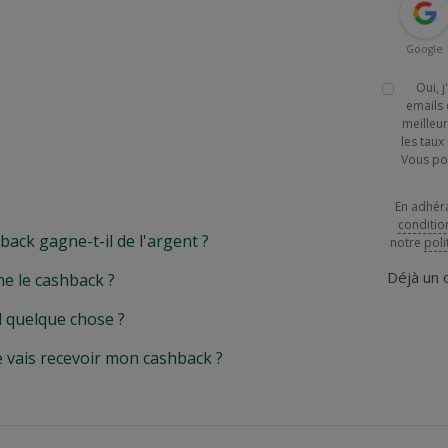
Google
Oui, 
emails 
meilleur
les tau
Vous po
En adhér
conditio
k gagne-t-il de l'argent ?
notre
poli
Déjà un
e le cashback ?
l quelque chose ?
e vais recevoir mon cashback ?