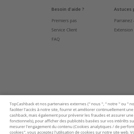
Besoin d'aide ?
Astuces 
Premiers pas
Parrainez
Service Client
Extension
FAQ
TopCashback et nos partenaires externes (" nous ", " notre " ou " nos
faciliter l'accès à notre site, fournir et améliorer continuellement u
cashback, mais également pour prévenir les fraudes et assurer une 
fonctionnels), pour afficher des publicités basées sur vos intérêts su
mesurer l'engagement du contenu (Cookies analytiques / de performa
cookies", vous acceptez l'utilisation de cookies sur notre site web.
Nos sites
UK
US
CN
JP
DE