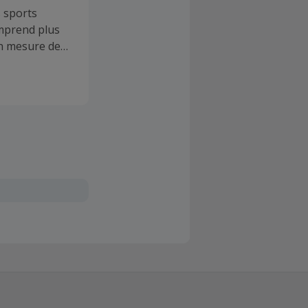
s sports
omprend plus
en mesure de
ouverez sur la
, de
vêtements de
nt vous avez
ffût des
ques qui ont