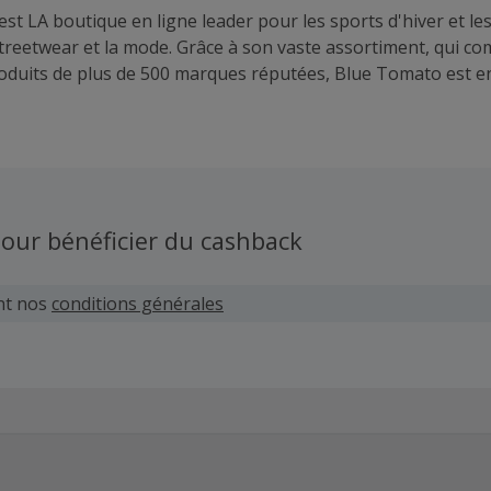
st LA boutique en ligne leader pour les sports d'hiver et le
streetwear et la mode. Grâce à son vaste assortiment, qui c
oduits de plus de 500 marques réputées, Blue Tomato est 
lus grand choix de snowboards au monde. En outre, vous tr
igne un large éventail d'équipements de surf, de skateboard
de ski freestyle, ainsi que des vêtements du quotidien, des 
chaussures. Pour le souligner : Blue Tomato offre tout ce do
s passions de sports d'action et de plein air. Toujours à l'a
ndances, Blue Tomato est LE magasin des personnes dynami
our bénéficier du cashback
nt nos
conditions générales