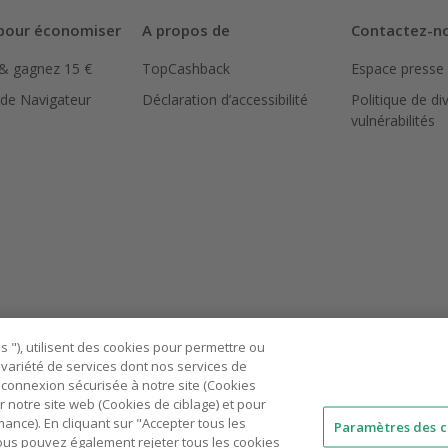
pour économiser
A propos de
Contactez-n
 & gagnez 15 €
TopCashback
Espace presse
 de Navigateur
Déclaration d’accessibilité
Politique de di
vulnérabilités
 "), utilisent des cookies pour permettre ou
ne variété de services dont nos services de
connexion sécurisée à notre site (Cookies
r notre site web (Cookies de ciblage) et pour
nce). En cliquant sur "Accepter tous les
Paramètres des c
 Vous pouvez également rejeter tous les cookies
AU
IT
ES