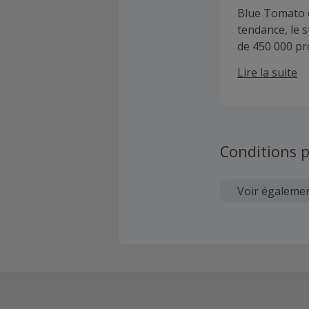
Blue Tomato e
tendance, le 
de 450 000 pr
proposer le p
Lire la suite
boutique en l
longboard et 
neige et des 
besoin pour vo
dernières te
Conditions p
du style !
Voir égaleme