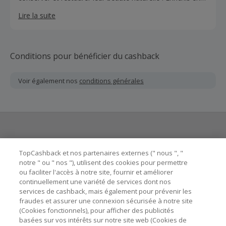
probiotiques et en actifs naturels. - Les produits de
Lire la suite
Biosme Paris éliminent les imperfections cutanées - Ils
atténuent les rougeurs et retardent l'apparition des signes
de l'âge. Les formules proposées sont super tolérantes et
sont sans conservateurs. De plus les produits Biosme
Conditions pour bénéficier du cashback
Paris ont des emballages 100% recyclables.
Voir également nos
conditions générales
Besoin d'aide ?
TopCashback et nos partenaires externes (" nous ", "
notre " ou " nos "), utilisent des cookies pour permettre
ou faciliter l'accès à notre site, fournir et améliorer
Astuces pour économiser
continuellement une variété de services dont nos
services de cashback, mais également pour prévenir les
fraudes et assurer une connexion sécurisée à notre site
A propos de
(Cookies fonctionnels), pour afficher des publicités
basées sur vos intérêts sur notre site web (Cookies de