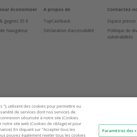
pour économiser
A propos de
Contactez-n
 & gagnez 35 €
TopCashback
Espace presse
 de Navigateur
Déclaration d’accessibilité
Politique de di
vulnérabilités
 "), utilisent des cookies pour permettre ou
ne variété de services dont nos services de
connexion sécurisée à notre site (Cookies
r notre site web (Cookies de ciblage) et pour
nce). En cliquant sur "Accepter tous les
Paramètres des c
 Vous pouvez également rejeter tous les cookies
AU
IT
ES