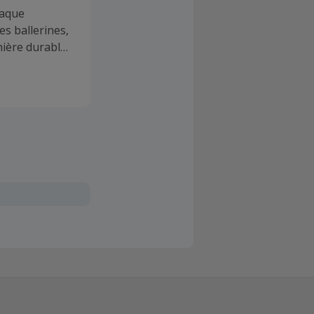
haque
s ballerines,
nière durable
s de
du style et