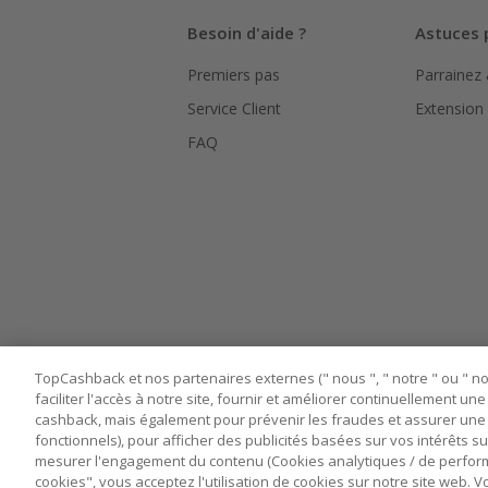
Besoin d'aide ?
Astuces 
Premiers pas
Parrainez
Service Client
Extension
FAQ
TopCashback et nos partenaires externes (" nous ", " notre " ou " nos
faciliter l'accès à notre site, fournir et améliorer continuellement u
cashback, mais également pour prévenir les fraudes et assurer une 
fonctionnels), pour afficher des publicités basées sur vos intérêts su
mesurer l'engagement du contenu (Cookies analytiques / de performa
cookies", vous acceptez l'utilisation de cookies sur notre site web.
Nos sites
UK
US
CN
JP
DE