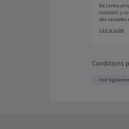
Be Lenka pro
occasion, y c
des sandales 
dans le plus 
Lire la suite
chaussures pi
des avantages
Conditions p
Voir égaleme