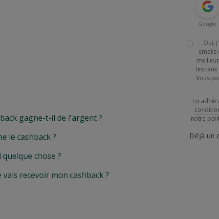
Google
Oui, 
emails 
meilleur
les tau
Vous po
En adhér
conditio
k gagne-t-il de l'argent ?
notre
poli
Déjà un
e le cashback ?
l quelque chose ?
e vais recevoir mon cashback ?