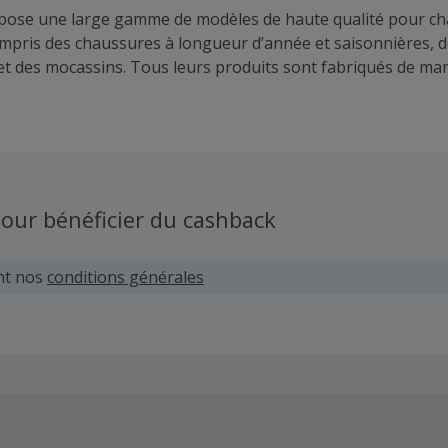
pose une large gamme de modèles de haute qualité pour c
ompris des chaussures à longueur d’année et saisonnières, de
et des mocassins. Tous leurs produits sont fabriqués de ma
grand respect de l’environnement. Des milliers de passionné
eds nus dans le monde entier ont déjà bénéficié du confort, 
 pour la santé des chaussures Be Lenka.
our bénéficier du cashback
nt nos
conditions générales