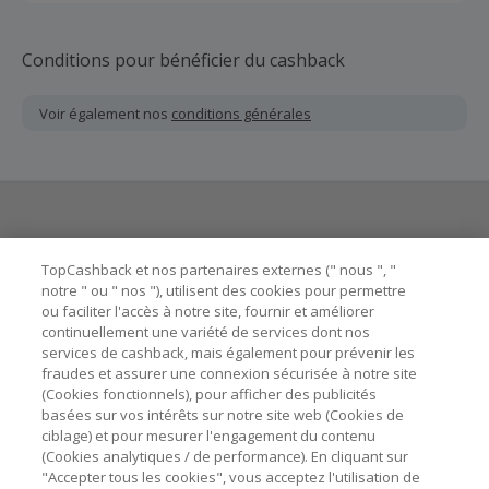
Conditions pour bénéficier du cashback
Voir également nos
conditions générales
Besoin d'aide ?
TopCashback et nos partenaires externes (" nous ", "
notre " ou " nos "), utilisent des cookies pour permettre
ou faciliter l'accès à notre site, fournir et améliorer
Astuces pour économiser
continuellement une variété de services dont nos
services de cashback, mais également pour prévenir les
fraudes et assurer une connexion sécurisée à notre site
A propos de
(Cookies fonctionnels), pour afficher des publicités
basées sur vos intérêts sur notre site web (Cookies de
Contactez-nous
ciblage) et pour mesurer l'engagement du contenu
(Cookies analytiques / de performance). En cliquant sur
"Accepter tous les cookies", vous acceptez l'utilisation de