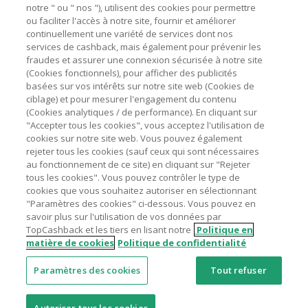
marchands sur le montant hors TVA/taxes et hors frais de
notre " ou " nos "), utilisent des cookies pour permettre
ou faciliter l'accès à notre site, fournir et améliorer
livraison/d’emballage/de service.
Astuces pour économiser
continuellement une variété de services dont nos
L'utilisation de plugins tels que Honey, AdBlock, uBlock, Pi-
services de cashback, mais également pour prévenir les
hole et VPN peut bloquer le suivi de votre commande.
fraudes et assurer une connexion sécurisée à notre site
A propos de
(Cookies fonctionnels), pour afficher des publicités
Pour chaque nouvelle transaction, il faut revenir sur
basées sur vos intérêts sur notre site web (Cookies de
TopCashback et cliquer sur le bouton rose de cashback
Contactez-nous
ciblage) et pour mesurer l'engagement du contenu
pour accéder au site marchand et faire votre achat.
(Cookies analytiques / de performance). En cliquant sur
Assurez-vous que le lien TopCashback est le dernier lien
"Accepter tous les cookies", vous acceptez l'utilisation de
Mentions légales
utilisé pour visiter le site marchand avant de finaliser votre
cookies sur notre site web. Vous pouvez également
achat.
rejeter tous les cookies (sauf ceux qui sont nécessaires
au fonctionnement de ce site) en cliquant sur "Rejeter
Tout compte impliqué dans des commandes ou activités
tous les cookies". Vous pouvez contrôler le type de
frauduleuses pour manipuler le système de cashback sera
cookies que vous souhaitez autoriser en sélectionnant
clôturé et leur cashback confisqué.
"Paramètres des cookies" ci-dessous. Vous pouvez en
Nos sites
UK
US
CN
JP
DE
AU
IT
ES
savoir plus sur l'utilisation de vos données par
TopCashback et les tiers en lisant notre
Politique en
matière de cookies
Politique de confidentialité
Paramètres des cookies
Tout refuser
© 2005 - 2026 TopCashback Group Limited