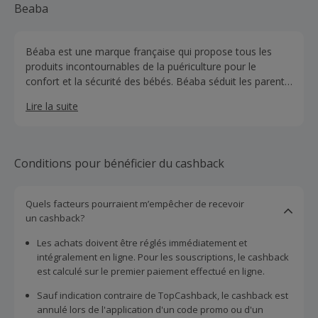
Beaba
Béaba est une marque française qui propose tous les
produits incontournables de la puériculture pour le
confort et la sécurité des bébés. Béaba séduit les parents
désireux de se faciliter la vie sans faire l'impasse sur la
Lire la suite
qualité et l'innovation. Que ce soit pour la maison, le
repas ou les sorties, la marque Béaba propose un large
choix de produits novateurs.
Conditions pour bénéficier du cashback
Quels facteurs pourraient m’empêcher de recevoir
un cashback?
Les achats doivent être réglés immédiatement et
intégralement en ligne. Pour les souscriptions, le cashback
est calculé sur le premier paiement effectué en ligne.
Sauf indication contraire de TopCashback, le cashback est
annulé lors de l'application d'un code promo ou d'un