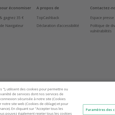
pour économiser
A propos de
Contactez-n
 & gagnez 35 €
TopCashback
Espace presse
 de Navigateur
Déclaration d’accessibilité
Politique de di
vulnérabilités
 "), utilisent des cookies pour permettre ou
ne variété de services dont nos services de
connexion sécurisée à notre site (Cookies
r notre site web (Cookies de ciblage) et pour
nce). En cliquant sur "Accepter tous les
Paramètres des c
 Vous pouvez également rejeter tous les cookies
AU
IT
ES