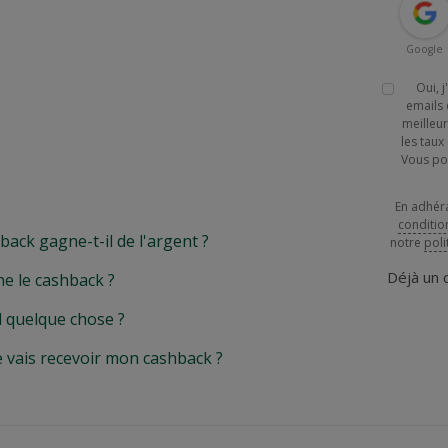
Google
Oui, 
emails 
meilleur
les tau
Vous po
En adhér
conditio
k gagne-t-il de l'argent ?
notre
poli
Déjà un
e le cashback ?
l quelque chose ?
e vais recevoir mon cashback ?