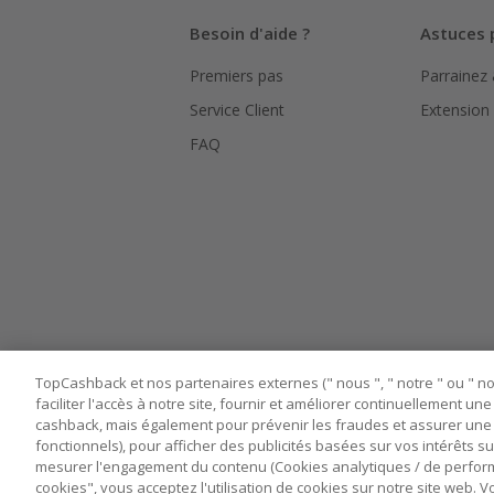
Besoin d'aide ?
Astuces 
Premiers pas
Parrainez
Service Client
Extension
FAQ
TopCashback et nos partenaires externes (" nous ", " notre " ou " nos
faciliter l'accès à notre site, fournir et améliorer continuellement u
cashback, mais également pour prévenir les fraudes et assurer une 
fonctionnels), pour afficher des publicités basées sur vos intérêts su
mesurer l'engagement du contenu (Cookies analytiques / de performa
cookies", vous acceptez l'utilisation de cookies sur notre site web.
Nos sites
UK
US
CN
JP
DE