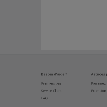
Besoin d'aide ?
Astuces 
Premiers pas
Parrainez
Service Client
Extension
FAQ