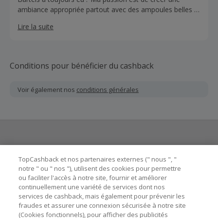
ambiance appropriée partout avec des ampoules belles et
solides.’ Ça c’est la mission d’Ampoulepascher. Un client
Lire la suite
satisfait avec des ampoules qui attirent l’attention.
Conditions pour bénéficier du cashback
Voir également nos
conditions générales
Besoin d'aide ?
TopCashback et nos partenaires externes (" nous ", "
notre " ou " nos "), utilisent des cookies pour permettre
ou faciliter l'accès à notre site, fournir et améliorer
Astuces pour économiser
continuellement une variété de services dont nos
services de cashback, mais également pour prévenir les
fraudes et assurer une connexion sécurisée à notre site
A propos de
(Cookies fonctionnels), pour afficher des publicités