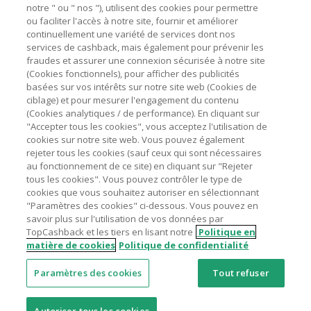
marchands sur le montant hors TVA/taxes et hors frais de
notre " ou " nos "), utilisent des cookies pour permettre
ou faciliter l'accès à notre site, fournir et améliorer
livraison/d’emballage/de service.
Astuces pour économiser
continuellement une variété de services dont nos
L'utilisation de plugins tels que Honey, AdBlock, uBlock, Pi-
services de cashback, mais également pour prévenir les
hole et VPN peut bloquer le suivi de votre commande.
fraudes et assurer une connexion sécurisée à notre site
A propos de
(Cookies fonctionnels), pour afficher des publicités
Pour chaque nouvelle transaction, il faut revenir sur
basées sur vos intérêts sur notre site web (Cookies de
TopCashback et cliquer sur le bouton rose de cashback
Contactez-nous
ciblage) et pour mesurer l'engagement du contenu
pour accéder au site marchand et faire votre achat.
(Cookies analytiques / de performance). En cliquant sur
Assurez-vous que le lien TopCashback est le dernier lien
"Accepter tous les cookies", vous acceptez l'utilisation de
Mentions légales
utilisé pour visiter le site marchand avant de finaliser votre
cookies sur notre site web. Vous pouvez également
achat.
rejeter tous les cookies (sauf ceux qui sont nécessaires
au fonctionnement de ce site) en cliquant sur "Rejeter
Tout compte impliqué dans des commandes ou activités
tous les cookies". Vous pouvez contrôler le type de
frauduleuses pour manipuler le système de cashback sera
cookies que vous souhaitez autoriser en sélectionnant
clôturé et leur cashback confisqué.
"Paramètres des cookies" ci-dessous. Vous pouvez en
Nos sites
UK
US
CN
JP
DE
AU
IT
ES
savoir plus sur l'utilisation de vos données par
TopCashback et les tiers en lisant notre
Politique en
matière de cookies
Politique de confidentialité
Paramètres des cookies
Tout refuser
© 2005 - 2026 TopCashback Group Limited