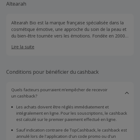
Altearah
Altearah Bio est la marque française spécialisée dans la
cosmétique émotive, une approche du soin de la peau et
du bien-être tournée vers les émotions. Fondée en 2000,
Altearah Bio conçoit et fabrique dans son laboratoire
Lire la suite
situé au cœur de la Camargue des produits de soin et de
bien-être composés d'huiles essentielles 100% naturelles
et biologiques. Marque éthique et innovante, au cœur de
notre concept, 14 huiles essentielles codées par couleur
Conditions pour bénéficier du cashback
pour créer des synergies uniques : chacune est une
promesse de bien-être émotionnel.
Quels facteurs pourraient m’empêcher de recevoir
un cashback?
Les achats doivent être réglés immédiatement et
intégralement en ligne. Pour les souscriptions, le cashback
est calculé sur le premier paiement effectué en ligne.
Sauf indication contraire de TopCashback, le cashback est
annulé lors de l'application d'un code promo ou d'un