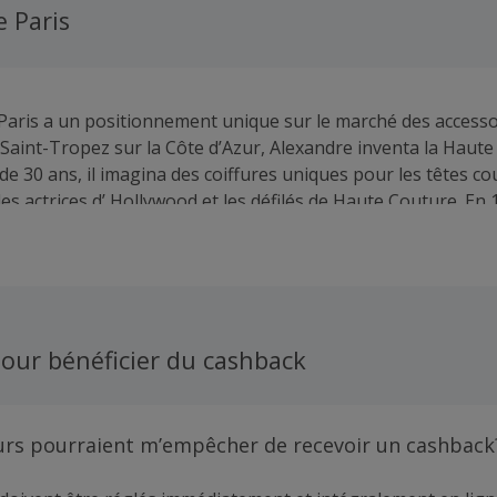
 Paris
Paris a un positionnement unique sur le marché des accesso
Saint-Tropez sur la Côte d’Azur, Alexandre inventa la Haute 
de 30 ans, il imagina des coiffures uniques pour les têtes c
, les actrices d’ Hollywood et les défilés de Haute Couture. En 1
emière ligne d’accessoires avec l’iconique Peigne Vendôme. 
hinx est une création de Jean Cocteau, écrivain et artiste fr
ommage à la légendaire discrétion de son ami Alexandre. L
aris expriment l’élégance à la française : ce sens incroyable 
touche de sophistication pour une allure folle.
our bénéficier du cashback
urs pourraient m’empêcher de recevoir un cashback