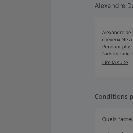
Alexandre De
Alexandre de 
cheveux Né à 
Pendant plus 
l’aristocratie
dessina sa pr
Lire la suite
figurant un Sp
renommé, en h
Alexandre de P
cette subtile 
Conditions p
Quels facte