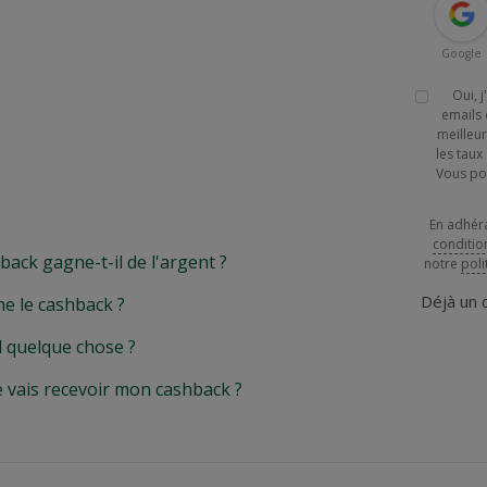
Google
Oui, 
emails 
meilleur
les tau
Vous po
En adhér
conditio
k gagne-t-il de l'argent ?
notre
poli
Déjà un
e le cashback ?
l quelque chose ?
e vais recevoir mon cashback ?