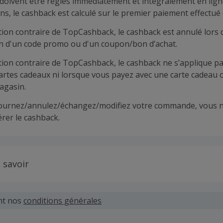
doivent être réglés immédiatement et intégralement en lign
ns, le cashback est calculé sur le premier paiement effectué 
tion contraire de TopCashback, le cashback est annulé lors 
ion d'un code promo ou d'un coupon/bon d’achat.
tion contraire de TopCashback, le cashback ne s’applique pa
cartes cadeaux ni lorsque vous payez avec une carte cadeau 
agasin.
tournez/annulez/échangez/modifiez votre commande, vous n
rer le cashback.
 savoir
 demandes concernant du cashback manquant ou non reçu d
 plus tard dans les 100 jours qui suivent la date d'achat.
nt nos
conditions générales
hand définit ses propres critères pour les offres "nouveau 