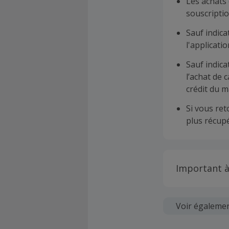
Les achats 
souscriptio
Sauf indica
l'applicat
Sauf indica
l’achat de 
crédit du m
Si vous re
plus récupé
Important à
Toutes les
soumises au
Voir égaleme
Chaque marc