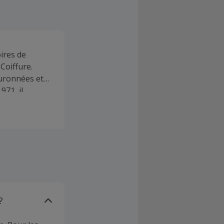
ires de
Coiffure.
ouronnées et
971, il
Le logo
ançais
es créations
du détail,
?