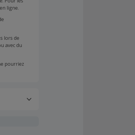
e. Pour les
en ligne.
de
s lors de
ou avec du
e pourriez
oivent être
client". La