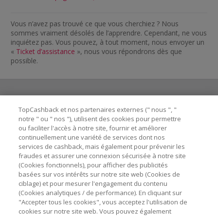
Vous n’avez pas trouvé ce que vous cherchiez ? Nous
sommes vraiment désolés de l’apprendre. Cependant, ne vous
inquiétez pas. Vous pouvez, à tout moment, nous envoyer un
«
Ticket d’assistance
», nous vous répondrons dès que
possible.
TopCashback et nos partenaires externes (" nous ", "
Besoin d'aide ?
notre " ou " nos "), utilisent des cookies pour permettre
ou faciliter l'accès à notre site, fournir et améliorer
Astuces pour économiser
continuellement une variété de services dont nos
services de cashback, mais également pour prévenir les
fraudes et assurer une connexion sécurisée à notre site
A propos de
(Cookies fonctionnels), pour afficher des publicités
basées sur vos intérêts sur notre site web (Cookies de
ciblage) et pour mesurer l'engagement du contenu
Contactez-nous
(Cookies analytiques / de performance). En cliquant sur
"Accepter tous les cookies", vous acceptez l'utilisation de
cookies sur notre site web. Vous pouvez également
Mentions légales