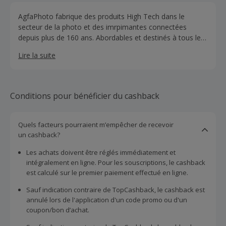
AgfaPhoto fabrique des produits High Tech dans le
secteur de la photo et des imrpimantes connectées
depuis plus de 160 ans. Abordables et destinés à tous les
membres de la famille ; ils ont même une gamme
Lire la suite
d'appareils photo à partir de 3 ans. De l'appareil photo
pour enfant jusqu'aux cadres photo numériques en
passant par les argentiques, tous leurs produits sont
pensés pour une expérience consommateur optimale au
Conditions pour bénéficier du cashback
rapport qualité prix imbattable.
Quels facteurs pourraient m’empêcher de recevoir
un cashback?
Les achats doivent être réglés immédiatement et
intégralement en ligne. Pour les souscriptions, le cashback
est calculé sur le premier paiement effectué en ligne.
Sauf indication contraire de TopCashback, le cashback est
annulé lors de l'application d'un code promo ou d'un
coupon/bon d’achat.