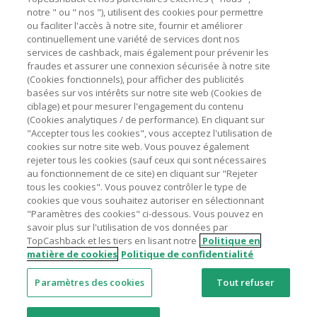
marchands sur le montant hors TVA/taxes et hors frais de
notre " ou " nos "), utilisent des cookies pour permettre
ou faciliter l'accès à notre site, fournir et améliorer
livraison/d’emballage/de service.
Astuces pour économiser
continuellement une variété de services dont nos
L'utilisation de plugins tels que Honey, AdBlock, uBlock, Pi-
services de cashback, mais également pour prévenir les
hole et VPN peut bloquer le suivi de votre commande.
fraudes et assurer une connexion sécurisée à notre site
A propos de
(Cookies fonctionnels), pour afficher des publicités
Pour chaque nouvelle transaction, il faut revenir sur
basées sur vos intérêts sur notre site web (Cookies de
TopCashback et cliquer sur le bouton rose de cashback
Contactez-nous
ciblage) et pour mesurer l'engagement du contenu
pour accéder au site marchand et faire votre achat.
(Cookies analytiques / de performance). En cliquant sur
Assurez-vous que le lien TopCashback est le dernier lien
"Accepter tous les cookies", vous acceptez l'utilisation de
Mentions légales
utilisé pour visiter le site marchand avant de finaliser votre
cookies sur notre site web. Vous pouvez également
achat.
rejeter tous les cookies (sauf ceux qui sont nécessaires
au fonctionnement de ce site) en cliquant sur "Rejeter
Tout compte impliqué dans des commandes ou activités
tous les cookies". Vous pouvez contrôler le type de
frauduleuses pour manipuler le système de cashback sera
cookies que vous souhaitez autoriser en sélectionnant
clôturé et leur cashback confisqué.
"Paramètres des cookies" ci-dessous. Vous pouvez en
Nos sites
UK
US
CN
JP
DE
AU
IT
ES
savoir plus sur l'utilisation de vos données par
TopCashback et les tiers en lisant notre
Politique en
matière de cookies
Politique de confidentialité
Paramètres des cookies
Tout refuser
© 2005 - 2026 TopCashback Group Limited