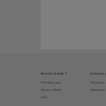
Besoin d'aide ?
Astuces 
Premiers pas
Parrainez
Service Client
Extension
FAQ