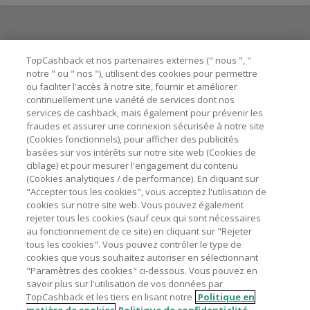
Besoin d'aide ?
TopCashback et nos partenaires externes (" nous ", "
notre " ou " nos "), utilisent des cookies pour permettre
ou faciliter l'accès à notre site, fournir et améliorer
Astuces pour économiser
continuellement une variété de services dont nos
services de cashback, mais également pour prévenir les
fraudes et assurer une connexion sécurisée à notre site
A propos de
(Cookies fonctionnels), pour afficher des publicités
basées sur vos intérêts sur notre site web (Cookies de
ciblage) et pour mesurer l'engagement du contenu
Contactez-nous
(Cookies analytiques / de performance). En cliquant sur
"Accepter tous les cookies", vous acceptez l'utilisation de
Mentions légales
cookies sur notre site web. Vous pouvez également
rejeter tous les cookies (sauf ceux qui sont nécessaires
au fonctionnement de ce site) en cliquant sur "Rejeter
tous les cookies". Vous pouvez contrôler le type de
cookies que vous souhaitez autoriser en sélectionnant
"Paramètres des cookies" ci-dessous. Vous pouvez en
Nos sites
UK
US
CN
JP
DE
AU
IT
ES
savoir plus sur l'utilisation de vos données par
TopCashback et les tiers en lisant notre
Politique en