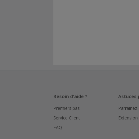
Besoin d'aide ?
Astuces 
Premiers pas
Parrainez
Service Client
Extension
FAQ