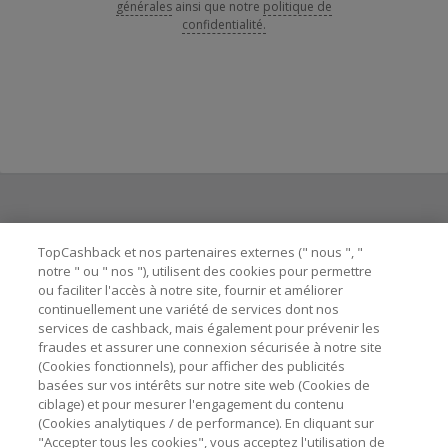
générales
ainsi que notre
politique de
confidentialité.
Besoin d'aide ?
TopCashback et nos partenaires externes (" nous ", "
notre " ou " nos "), utilisent des cookies pour permettre
ou faciliter l'accès à notre site, fournir et améliorer
Astuces pour économiser
continuellement une variété de services dont nos
services de cashback, mais également pour prévenir les
fraudes et assurer une connexion sécurisée à notre site
A propos de
(Cookies fonctionnels), pour afficher des publicités
basées sur vos intérêts sur notre site web (Cookies de
ciblage) et pour mesurer l'engagement du contenu
Contactez-nous
(Cookies analytiques / de performance). En cliquant sur
"Accepter tous les cookies", vous acceptez l'utilisation de