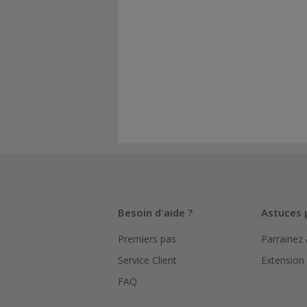
Besoin d'aide ?
Astuces 
Premiers pas
Parrainez
Service Client
Extension
FAQ