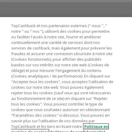
Besoin d'aide ?
TopCashback et nos partenaires externes (" nous ", "
notre " ou " nos "), utilisent des cookies pour permettre
ou faciliter l'accès à notre site, fournir et améliorer
Astuces pour économiser
continuellement une variété de services dont nos
services de cashback, mais également pour prévenir les
fraudes et assurer une connexion sécurisée à notre site
A propos de
(Cookies fonctionnels), pour afficher des publicités
basées sur vos intérêts sur notre site web (Cookies de
ciblage) et pour mesurer l'engagement du contenu
Contactez-nous
(Cookies analytiques / de performance). En cliquant sur
"Accepter tous les cookies", vous acceptez l'utilisation de
Mentions légales
cookies sur notre site web. Vous pouvez également
rejeter tous les cookies (sauf ceux qui sont nécessaires
au fonctionnement de ce site) en cliquant sur "Rejeter
tous les cookies". Vous pouvez contrôler le type de
cookies que vous souhaitez autoriser en sélectionnant
"Paramètres des cookies" ci-dessous. Vous pouvez en
Nos sites
UK
US
CN
JP
DE
AU
IT
ES
savoir plus sur l'utilisation de vos données par
TopCashback et les tiers en lisant notre
Politique en