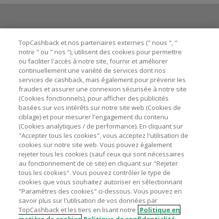
Besoin d'aide ?
TopCashback et nos partenaires externes (" nous ", "
notre " ou " nos "), utilisent des cookies pour permettre
ou faciliter l'accès à notre site, fournir et améliorer
Astuces pour économiser
continuellement une variété de services dont nos
services de cashback, mais également pour prévenir les
fraudes et assurer une connexion sécurisée à notre site
A propos de
(Cookies fonctionnels), pour afficher des publicités
basées sur vos intérêts sur notre site web (Cookies de
ciblage) et pour mesurer l'engagement du contenu
Contactez-nous
(Cookies analytiques / de performance). En cliquant sur
"Accepter tous les cookies", vous acceptez l'utilisation de
Mentions légales
cookies sur notre site web. Vous pouvez également
rejeter tous les cookies (sauf ceux qui sont nécessaires
au fonctionnement de ce site) en cliquant sur "Rejeter
tous les cookies". Vous pouvez contrôler le type de
cookies que vous souhaitez autoriser en sélectionnant
"Paramètres des cookies" ci-dessous. Vous pouvez en
Nos sites
UK
US
CN
JP
DE
AU
IT
ES
savoir plus sur l'utilisation de vos données par
TopCashback et les tiers en lisant notre
Politique en