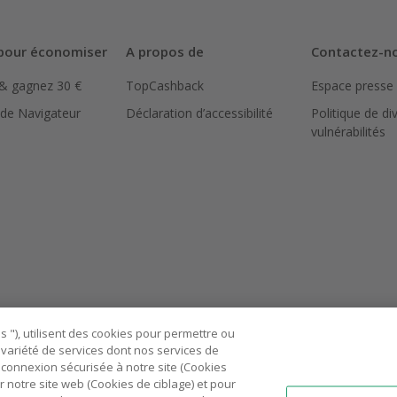
pour économiser
A propos de
Contactez-n
 & gagnez 30 €
TopCashback
Espace presse
 de Navigateur
Déclaration d’accessibilité
Politique de di
vulnérabilités
 "), utilisent des cookies pour permettre ou
ne variété de services dont nos services de
connexion sécurisée à notre site (Cookies
r notre site web (Cookies de ciblage) et pour