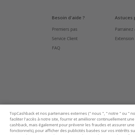
Besoin d'aide ?
Astuces 
Premiers pas
Parrainez
Service Client
Extension
FAQ
TopCashback et nos partenaires externes (" nous ", " notre " ou " nos
faciliter l'accès à notre site, fournir et améliorer continuellement u
cashback, mais également pour prévenir les fraudes et assurer une 
fonctionnels), pour afficher des publicités basées sur vos intérêts su