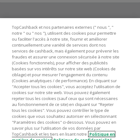
Besoin d'aide ?
TopCashback et nos partenaires externes (" nous ", "
notre " ou " nos "), utilisent des cookies pour permettre
ou faciliter l'accès à notre site, fournir et améliorer
Astuces pour économiser
continuellement une variété de services dont nos
services de cashback, mais également pour prévenir les
fraudes et assurer une connexion sécurisée à notre site
A propos de
(Cookies fonctionnels), pour afficher des publicités
basées sur vos intérêts sur notre site web (Cookies de
ciblage) et pour mesurer l'engagement du contenu
Contactez-nous
(Cookies analytiques / de performance). En cliquant sur
"Accepter tous les cookies", vous acceptez l'utilisation de
Mentions légales
cookies sur notre site web. Vous pouvez également
rejeter tous les cookies (sauf ceux qui sont nécessaires
au fonctionnement de ce site) en cliquant sur "Rejeter
tous les cookies". Vous pouvez contrôler le type de
cookies que vous souhaitez autoriser en sélectionnant
"Paramètres des cookies" ci-dessous. Vous pouvez en
Nos sites
UK
US
CN
JP
DE
AU
IT
ES
savoir plus sur l'utilisation de vos données par
TopCashback et les tiers en lisant notre
Politique en