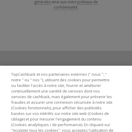
générales
ainsi que notre
politique de
confidentialité.
Besoin d'aide ?
TopCashback et nos partenaires externes (" nous ", "
notre " ou " nos "), utilisent des cookies pour permettre
ou faciliter l'accès à notre site, fournir et améliorer
Astuces pour économiser
continuellement une variété de services dont nos
services de cashback, mais également pour prévenir les
fraudes et assurer une connexion sécurisée à notre site
A propos de
(Cookies fonctionnels), pour afficher des publicités
basées sur vos intérêts sur notre site web (Cookies de
ciblage) et pour mesurer l'engagement du contenu
Contactez-nous
(Cookies analytiques / de performance). En cliquant sur
"Accepter tous les cookies", vous acceptez l'utilisation de