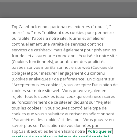
Besoin d'aide ?
TopCashback et nos partenaires externes (" nous ", "
notre " ou " nos "), utilisent des cookies pour permettre
ou faciliter l'accès à notre site, fournir et améliorer
Astuces pour économiser
continuellement une variété de services dont nos
services de cashback, mais également pour prévenir les
fraudes et assurer une connexion sécurisée à notre site
A propos de
(Cookies fonctionnels), pour afficher des publicités
basées sur vos intérêts sur notre site web (Cookies de
ciblage) et pour mesurer l'engagement du contenu
Contactez-nous
(Cookies analytiques / de performance). En cliquant sur
"Accepter tous les cookies", vous acceptez l'utilisation de
Mentions légales
cookies sur notre site web. Vous pouvez également
rejeter tous les cookies (sauf ceux qui sont nécessaires
au fonctionnement de ce site) en cliquant sur "Rejeter
tous les cookies". Vous pouvez contrôler le type de
cookies que vous souhaitez autoriser en sélectionnant
"Paramètres des cookies" ci-dessous. Vous pouvez en
Nos sites
UK
US
CN
JP
DE
AU
IT
ES
savoir plus sur l'utilisation de vos données par
TopCashback et les tiers en lisant notre
Politique en