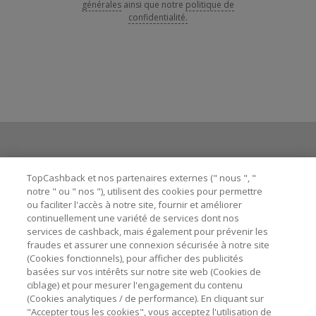
générales
ainsi que notre
politique de
confidentialité.
Besoin d'aide ?
TopCashback et nos partenaires externes (" nous ", "
notre " ou " nos "), utilisent des cookies pour permettre
ou faciliter l'accès à notre site, fournir et améliorer
Astuces pour économiser
continuellement une variété de services dont nos
services de cashback, mais également pour prévenir les
fraudes et assurer une connexion sécurisée à notre site
A propos de
(Cookies fonctionnels), pour afficher des publicités
basées sur vos intérêts sur notre site web (Cookies de
ciblage) et pour mesurer l'engagement du contenu
Contactez-nous
(Cookies analytiques / de performance). En cliquant sur
"Accepter tous les cookies", vous acceptez l'utilisation de