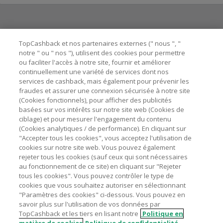
Besoin d'aide ?
TopCashback et nos partenaires externes (" nous ", "
notre " ou " nos "), utilisent des cookies pour permettre
ou faciliter l'accès à notre site, fournir et améliorer
Astuces pour économiser
continuellement une variété de services dont nos
services de cashback, mais également pour prévenir les
fraudes et assurer une connexion sécurisée à notre site
A propos de
(Cookies fonctionnels), pour afficher des publicités
basées sur vos intérêts sur notre site web (Cookies de
ciblage) et pour mesurer l'engagement du contenu
Contactez-nous
(Cookies analytiques / de performance). En cliquant sur
"Accepter tous les cookies", vous acceptez l'utilisation de
Mentions légales
cookies sur notre site web. Vous pouvez également
rejeter tous les cookies (sauf ceux qui sont nécessaires
au fonctionnement de ce site) en cliquant sur "Rejeter
tous les cookies". Vous pouvez contrôler le type de
cookies que vous souhaitez autoriser en sélectionnant
"Paramètres des cookies" ci-dessous. Vous pouvez en
Nos sites
UK
US
CN
JP
DE
AU
IT
ES
savoir plus sur l'utilisation de vos données par
TopCashback et les tiers en lisant notre
Politique en