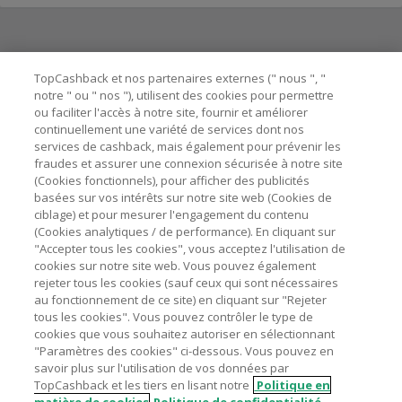
Besoin d'aide ?
TopCashback et nos partenaires externes (" nous ", "
notre " ou " nos "), utilisent des cookies pour permettre
ou faciliter l'accès à notre site, fournir et améliorer
Astuces pour économiser
continuellement une variété de services dont nos
services de cashback, mais également pour prévenir les
fraudes et assurer une connexion sécurisée à notre site
A propos de
(Cookies fonctionnels), pour afficher des publicités
basées sur vos intérêts sur notre site web (Cookies de
ciblage) et pour mesurer l'engagement du contenu
Contactez-nous
(Cookies analytiques / de performance). En cliquant sur
"Accepter tous les cookies", vous acceptez l'utilisation de
Mentions légales
cookies sur notre site web. Vous pouvez également
rejeter tous les cookies (sauf ceux qui sont nécessaires
au fonctionnement de ce site) en cliquant sur "Rejeter
tous les cookies". Vous pouvez contrôler le type de
cookies que vous souhaitez autoriser en sélectionnant
"Paramètres des cookies" ci-dessous. Vous pouvez en
Nos sites
UK
US
CN
JP
DE
AU
IT
ES
savoir plus sur l'utilisation de vos données par
TopCashback et les tiers en lisant notre
Politique en