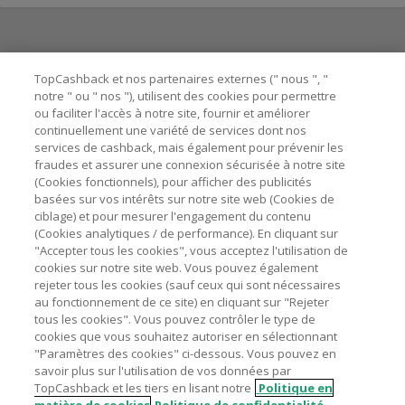
Besoin d'aide ?
TopCashback et nos partenaires externes (" nous ", "
notre " ou " nos "), utilisent des cookies pour permettre
ou faciliter l'accès à notre site, fournir et améliorer
Astuces pour économiser
continuellement une variété de services dont nos
services de cashback, mais également pour prévenir les
fraudes et assurer une connexion sécurisée à notre site
A propos de
(Cookies fonctionnels), pour afficher des publicités
basées sur vos intérêts sur notre site web (Cookies de
ciblage) et pour mesurer l'engagement du contenu
Contactez-nous
(Cookies analytiques / de performance). En cliquant sur
"Accepter tous les cookies", vous acceptez l'utilisation de
Mentions légales
cookies sur notre site web. Vous pouvez également
rejeter tous les cookies (sauf ceux qui sont nécessaires
au fonctionnement de ce site) en cliquant sur "Rejeter
tous les cookies". Vous pouvez contrôler le type de
cookies que vous souhaitez autoriser en sélectionnant
"Paramètres des cookies" ci-dessous. Vous pouvez en
Nos sites
UK
US
CN
JP
DE
AU
IT
ES
savoir plus sur l'utilisation de vos données par
TopCashback et les tiers en lisant notre
Politique en