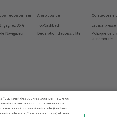
pour économiser
A propos de
Contactez-n
 & gagnez 35 €
TopCashback
Espace presse
 de Navigateur
Déclaration d’accessibilité
Politique de di
vulnérabilités
 "), utilisent des cookies pour permettre ou
ne variété de services dont nos services de
connexion sécurisée à notre site (Cookies
r notre site web (Cookies de ciblage) et pour