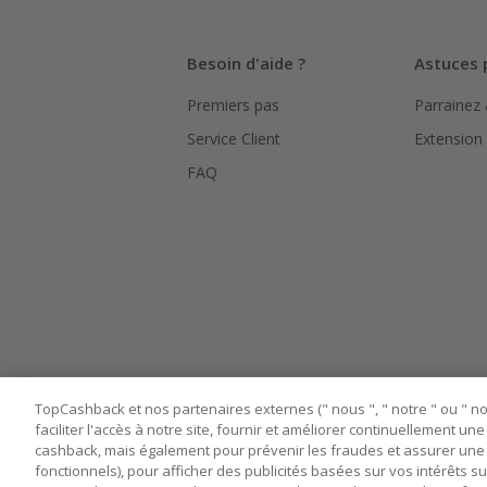
Besoin d'aide ?
Astuces 
Premiers pas
Parrainez
Service Client
Extension
FAQ
TopCashback et nos partenaires externes (" nous ", " notre " ou " nos
faciliter l'accès à notre site, fournir et améliorer continuellement u
cashback, mais également pour prévenir les fraudes et assurer une 
fonctionnels), pour afficher des publicités basées sur vos intérêts su