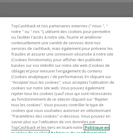
Besoin d'aide ?
TopCashback et nos partenaires externes (" nous ", "
notre " ou " nos "), utilisent des cookies pour permettre
ou faciliter l'accès à notre site, fournir et améliorer
Astuces pour économiser
continuellement une variété de services dont nos
services de cashback, mais également pour prévenir les
fraudes et assurer une connexion sécurisée à notre site
A propos de
(Cookies fonctionnels), pour afficher des publicités
basées sur vos intérêts sur notre site web (Cookies de
ciblage) et pour mesurer l'engagement du contenu
Contactez-nous
(Cookies analytiques / de performance). En cliquant sur
"Accepter tous les cookies", vous acceptez l'utilisation de
Mentions légales
cookies sur notre site web. Vous pouvez également
rejeter tous les cookies (sauf ceux qui sont nécessaires
au fonctionnement de ce site) en cliquant sur "Rejeter
tous les cookies". Vous pouvez contrôler le type de
cookies que vous souhaitez autoriser en sélectionnant
"Paramètres des cookies" ci-dessous. Vous pouvez en
Nos sites
UK
US
CN
JP
DE
AU
IT
ES
savoir plus sur l'utilisation de vos données par
TopCashback et les tiers en lisant notre
Politique en