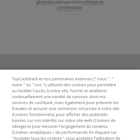
générales
ainsi que notre
politique de
confidentialité.
Besoin d'aide ?
TopCashback et nos partenaires externes (" nous ", "
notre " ou " nos "), utilisent des cookies pour permettre
ou faciliter l'accès à notre site, fournir et améliorer
Astuces pour économiser
continuellement une variété de services dont nos
services de cashback, mais également pour prévenir les
fraudes et assurer une connexion sécurisée à notre site
A propos de
(Cookies fonctionnels), pour afficher des publicités
basées sur vos intérêts sur notre site web (Cookies de
ciblage) et pour mesurer l'engagement du contenu
Contactez-nous
(Cookies analytiques / de performance). En cliquant sur
"Accepter tous les cookies", vous acceptez l'utilisation de