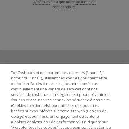
générales
ainsi que notre
politique de
confidentialité.
Besoin d'aide ?
TopCashback et nos partenaires externes (" nous ", "
notre " ou " nos "), utilisent des cookies pour permettre
ou faciliter l'accès à notre site, fournir et améliorer
Astuces pour économiser
continuellement une variété de services dont nos
services de cashback, mais également pour prévenir les
fraudes et assurer une connexion sécurisée à notre site
A propos de
(Cookies fonctionnels), pour afficher des publicités
basées sur vos intérêts sur notre site web (Cookies de
ciblage) et pour mesurer l'engagement du contenu
Contactez-nous
(Cookies analytiques / de performance). En cliquant sur
"Accepter tous les cookies", vous acceptez l'utilisation de