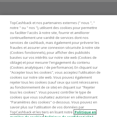
Besoin d'aide ?
TopCashback et nos partenaires externes (" nous ", "
notre " ou " nos "), utilisent des cookies pour permettre
ou faciliter l'accès à notre site, fournir et améliorer
Astuces pour économiser
continuellement une variété de services dont nos
services de cashback, mais également pour prévenir les
fraudes et assurer une connexion sécurisée à notre site
A propos de
(Cookies fonctionnels), pour afficher des publicités
basées sur vos intérêts sur notre site web (Cookies de
ciblage) et pour mesurer l'engagement du contenu
Contactez-nous
(Cookies analytiques / de performance). En cliquant sur
"Accepter tous les cookies", vous acceptez l'utilisation de
Mentions légales
cookies sur notre site web. Vous pouvez également
rejeter tous les cookies (sauf ceux qui sont nécessaires
au fonctionnement de ce site) en cliquant sur "Rejeter
tous les cookies". Vous pouvez contrôler le type de
cookies que vous souhaitez autoriser en sélectionnant
"Paramètres des cookies" ci-dessous. Vous pouvez en
Nos sites
UK
US
CN
JP
DE
AU
IT
ES
savoir plus sur l'utilisation de vos données par
TopCashback et les tiers en lisant notre
Politique en