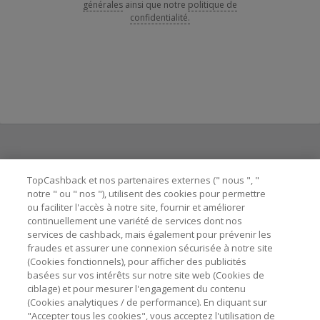
générales
ainsi que notre
politique de
confidentialité.
Besoin d'aide ?
TopCashback et nos partenaires externes (" nous ", "
notre " ou " nos "), utilisent des cookies pour permettre
ou faciliter l'accès à notre site, fournir et améliorer
Astuces pour économiser
continuellement une variété de services dont nos
services de cashback, mais également pour prévenir les
fraudes et assurer une connexion sécurisée à notre site
A propos de
(Cookies fonctionnels), pour afficher des publicités
basées sur vos intérêts sur notre site web (Cookies de
ciblage) et pour mesurer l'engagement du contenu
Contactez-nous
(Cookies analytiques / de performance). En cliquant sur
"Accepter tous les cookies", vous acceptez l'utilisation de