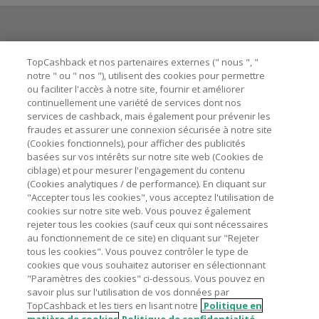
Besoin d'aide ?
TopCashback et nos partenaires externes (" nous ", "
notre " ou " nos "), utilisent des cookies pour permettre
ou faciliter l'accès à notre site, fournir et améliorer
Astuces pour économiser
continuellement une variété de services dont nos
services de cashback, mais également pour prévenir les
fraudes et assurer une connexion sécurisée à notre site
A propos de
(Cookies fonctionnels), pour afficher des publicités
basées sur vos intérêts sur notre site web (Cookies de
ciblage) et pour mesurer l'engagement du contenu
Contactez-nous
(Cookies analytiques / de performance). En cliquant sur
"Accepter tous les cookies", vous acceptez l'utilisation de
Mentions légales
cookies sur notre site web. Vous pouvez également
rejeter tous les cookies (sauf ceux qui sont nécessaires
au fonctionnement de ce site) en cliquant sur "Rejeter
tous les cookies". Vous pouvez contrôler le type de
cookies que vous souhaitez autoriser en sélectionnant
"Paramètres des cookies" ci-dessous. Vous pouvez en
Nos sites
UK
US
CN
JP
DE
AU
IT
ES
savoir plus sur l'utilisation de vos données par
TopCashback et les tiers en lisant notre
Politique en