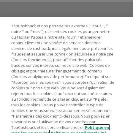
Besoin d'aide ?
TopCashback et nos partenaires externes (" nous ", "
notre " ou " nos "), utilisent des cookies pour permettre
ou faciliter l'accès à notre site, fournir et améliorer
Astuces pour économiser
continuellement une variété de services dont nos
services de cashback, mais également pour prévenir les
fraudes et assurer une connexion sécurisée à notre site
A propos de
(Cookies fonctionnels), pour afficher des publicités
basées sur vos intérêts sur notre site web (Cookies de
ciblage) et pour mesurer l'engagement du contenu
Contactez-nous
(Cookies analytiques / de performance). En cliquant sur
"Accepter tous les cookies", vous acceptez l'utilisation de
Mentions légales
cookies sur notre site web. Vous pouvez également
rejeter tous les cookies (sauf ceux qui sont nécessaires
au fonctionnement de ce site) en cliquant sur "Rejeter
tous les cookies". Vous pouvez contrôler le type de
cookies que vous souhaitez autoriser en sélectionnant
"Paramètres des cookies" ci-dessous. Vous pouvez en
Nos sites
UK
US
CN
JP
DE
AU
IT
ES
savoir plus sur l'utilisation de vos données par
TopCashback et les tiers en lisant notre
Politique en